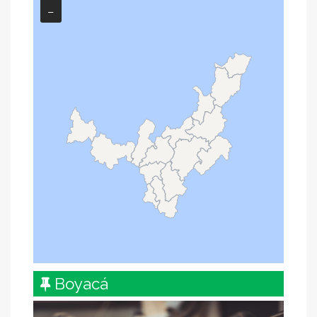
−
Boyacá