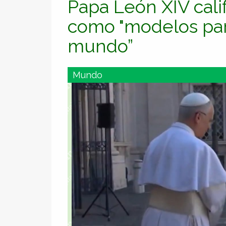
Papa León XIV calif
como "modelos par
mundo”
Mundo