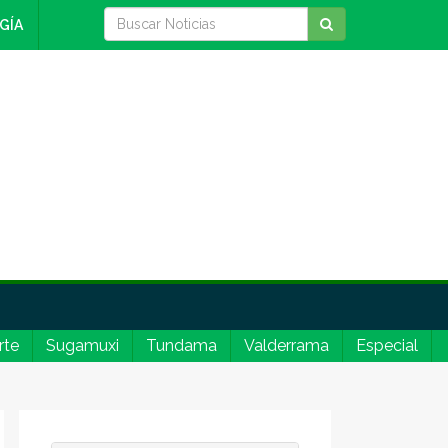
GÍA
rte
Sugamuxi
Tundama
Valderrama
Especial