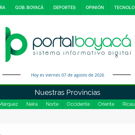
RA
GOB. BOYACÁ
DEPORTES
OPINIÓN
TECNOLO
Hoy es viernes 07 de agosto de 2026
Nuestras Provincias
Márquez
Neira
Norte
Occidente
Oriente
Ricau