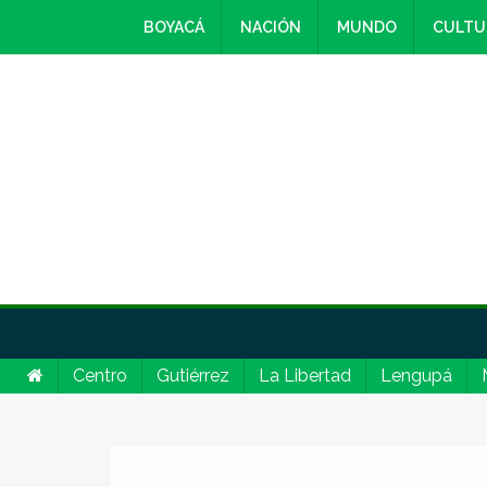
BOYACÁ
NACIÓN
MUNDO
CULTU
Centro
Gutiérrez
La Libertad
Lengupá